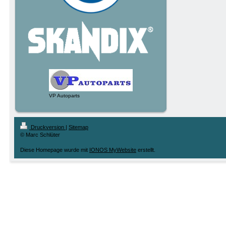
VP Autoparts
Druckversion
|
Sitemap
© Marc Schlüter
Diese Homepage wurde mit
IONOS MyWebsite
erstellt.