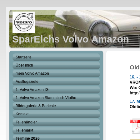
SparElchs Volvo Amazon
Startseite
Über mich
Old
mein Volvo Amazon
16. -
Ausflugsziele
VRO
Wo: 
1. Volvo Amazon IG
http
1. Volvo Amazon Stammtisch Vlotho
17. 
Bildergalerie & Berichte
Oldti
Kontakt
Teilehändler
Teilemarkt
Termine 2026