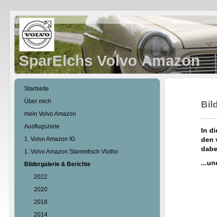
SparElchs Volvo Amazon
Startseite
Über mich
Bil
mein Volvo Amazon
Ausflugsziele
In d
1. Volvo Amazon IG
den 
dabei
1. Volvo Amazon Stammtisch Vlotho
...u
Bildergalerie & Berichte
2022
2020
2018
2014