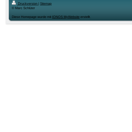
Druckversion
|
Sitemap
© Marc Schlüter
Diese Homepage wurde mit
IONOS MyWebsite
erstellt.