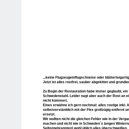
...keine Flugzeugeinflugschneise oder blätterteigart
Jetzt ist alles rostfrei, sauber abgekittet und grundier
Zu Begin der Restauration habe immer geglaubt, ein
Schwedenstahl. Leider nagt aber auch der Rost an 
nicht kümmert.
Eines erwähne ich gern nochmal: alles rostige inkl.
selbstverstänldich mit der Flex großzügig entfernt 
ersetzt.
Wir wollten nicht die gleichen Fehler wie in der Verg
machen und nicht wie in Schweden´s langen Wintern
Selbstgebrannten) wohl üblich alles überschweißen.