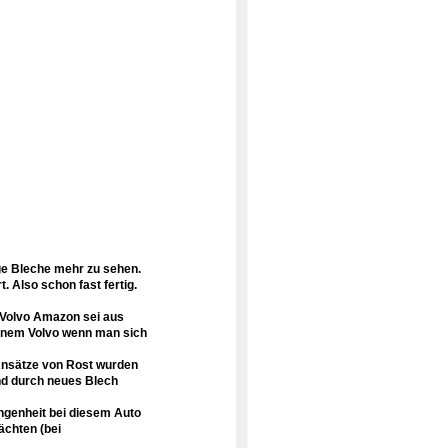
ige Bleche mehr zu sehen.
t. Also schon fast fertig.
 Volvo Amazon sei aus
einem Volvo wenn man sich
 Ansätze von Rost wurden
und durch neues Blech
angenheit bei diesem Auto
ächten (bei