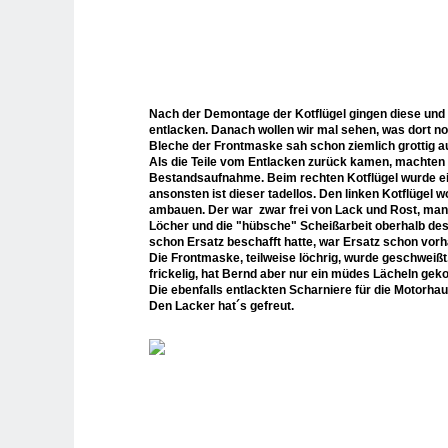
Nach der Demontage der Kotflügel gingen diese un
entlacken. Danach wollen wir mal sehen, was dort noc
Bleche der Frontmaske sah schon ziemlich grottig a
Als die Teile vom Entlacken zurück kamen, machten 
Bestandsaufnahme. Beim rechten Kotflügel wurde ein
ansonsten ist dieser tadellos. Den linken Kotflügel w
ambauen. Der war zwar frei von Lack und Rost, man s
Löcher und die "hübsche" Scheißarbeit oberhalb de
schon Ersatz beschafft hatte, war Ersatz schon vor
Die Frontmaske, teilweise löchrig, wurde geschweiß
frickelig, hat Bernd aber nur ein müdes Lächeln geko
Die ebenfalls entlackten Scharniere für die Motorhau
Den Lacker hat´s gefreut.