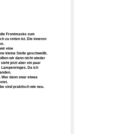
d die Frontmaske zum
h zu retten ist. Die inneren
us.
wir eine
e kleine Stelle geschweißt.
ollten wir dann nicht wieder
ieht jetzt aber ein paar
s Lampenringes. Da ich
handen.
t. War dann zwar etwas
stet.
be sind praktisch wie neu.