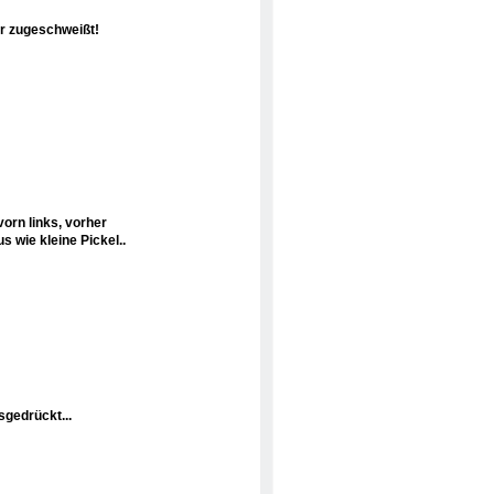
er zugeschweißt!
orn links, vorher
us wie kleine Pickel..
usgedrückt...