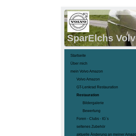
SparElchs Vol
Startseite
Über mich
mein Volvo Amazon
Volvo Amazon
GT-Lenkrad Restauration
Restauration
Bildergalerie
Bewertung
Foren - Clubs - IG`s
seltenes Zubehör
aktuelle Änderung an meiner Amaz