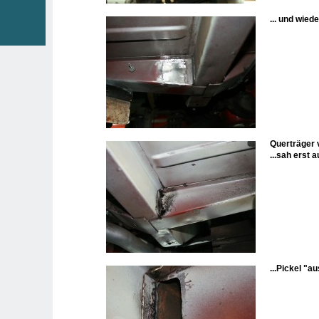
... und wied
Querträger v
...sah erst a
...Pickel "a