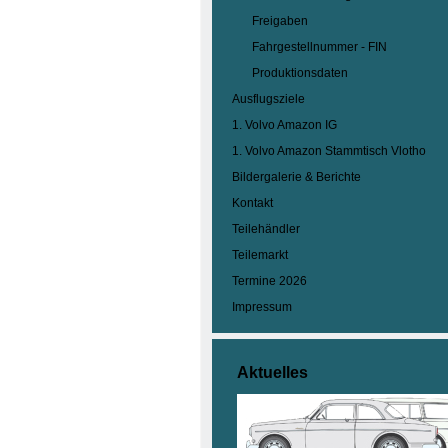
Freigaben
Fahrgestellnummer - FIN
Produktionsdaten
Ausflugsziele
1. Volvo Amazon IG
1. Volvo Amazon Stammtisch Vlotho
Bildergalerie & Berichte
Kontakt
Teilehändler
Teilemarkt
Termine 2026
Impressum
Aktuelles